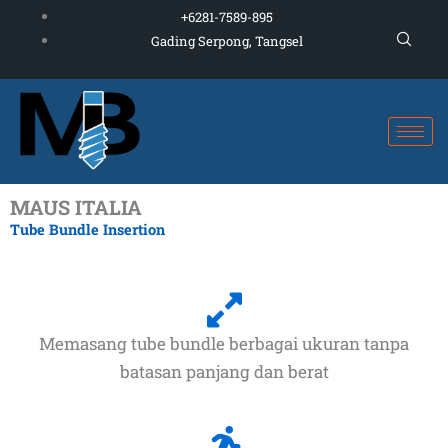
Skip
+6281-7589-895
to
Gading Serpong, Tangsel
content
MAUS ITALIA
Tube Bundle Insertion
Memasang tube bundle berbagai ukuran tanpa
batasan panjang dan berat