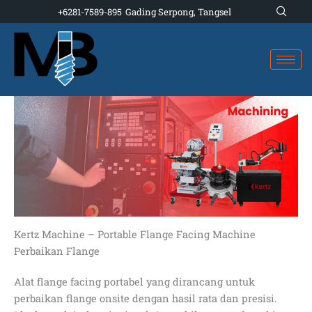
Skip
+6281-7589-895
Gading Serpong, Tangsel
to
content
Kertz Machine – Portable Flange Facing Machine
Perbaikan Flange
Alat flange facing portabel yang dirancang untuk
perbaikan flange onsite dengan hasil rata dan presisi.