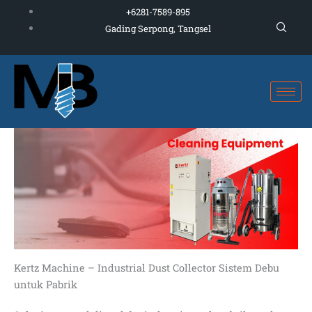
Skip
+6281-7589-895
to
Gading Serpong, Tangsel
content
Kertz Machine – Industrial Dust Collector Sistem Debu
untuk Pabrik