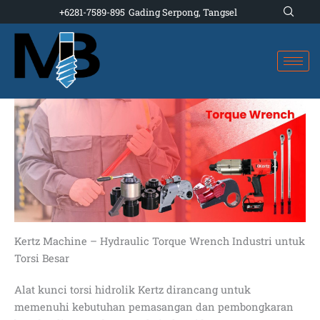
Skip
+6281-7589-895
Gading Serpong, Tangsel
to
content
Kertz Machine – Hydraulic Torque Wrench Industri untuk
Torsi Besar
Alat kunci torsi hidrolik Kertz dirancang untuk
memenuhi kebutuhan pemasangan dan pembongkaran