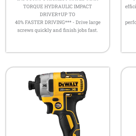
TORQUE HYDRAULIC IMPACT
effic
DRIVER†UP TO
40% FASTER DRIVING*** - Drive large
perf
screws quickly and finish jobs fast.