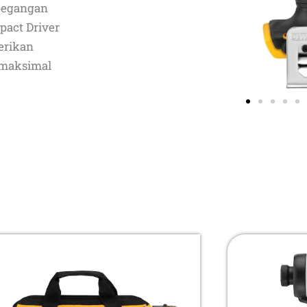
pegangan
pact Driver
erikan
maksimal