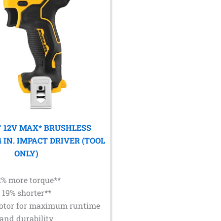
 12V MAX* BRUSHLESS
4 IN. IMPACT DRIVER (TOOL
ONLY)
2% more torque**
19% shorter**
otor for maximum runtime
and durability