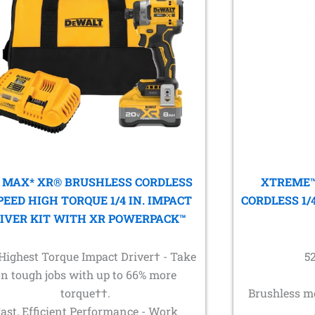
 MAX* XR® BRUSHLESS CORDLESS
XTREME™
PEED HIGH TORQUE 1/4 IN. IMPACT
CORDLESS 1/
IVER KIT WITH XR POWERPACK™
Highest Torque Impact Driver† - Take
5
on tough jobs with up to 66% more
torque††.
Brushless m
ast, Efficient Performance - Work