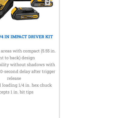
/4 IN IMPACT DRIVER KIT
t areas with compact (5.55 in.
nt to back) design
bility without shadows with
0-second delay after trigger
release
loading 1/4 in. hex chuck
cepts 1 in. bit tips