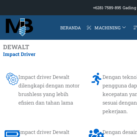
Skip
+6281-7589-895
Gading 
to
content
BERANDA
MACHINING
DEWALT
Impact Driver
Impact driver Dewalt
Dengan teknol
dilengkapi dengan motor
pengguna dap
brushless yang lebih
kecepatan yan
efisien dan tahan lama
sesuai dengan
pekerjaan.
Impact driver Dewalt
Dengan desai