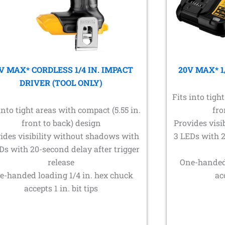
V MAX* CORDLESS 1/4 IN. IMPACT
20V MAX* 1
DRIVER (TOOL ONLY)
Fits into tigh
into tight areas with compact (5.55 in.
fro
front to back) design
Provides visi
ides visibility without shadows with
3 LEDs with 2
Ds with 20-second delay after trigger
release
One-handed 
e-handed loading 1/4 in. hex chuck
ac
accepts 1 in. bit tips