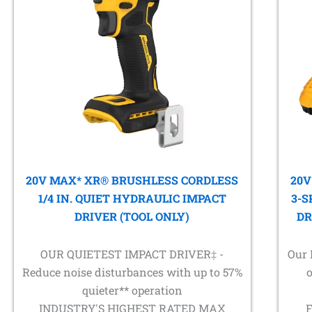
20V MAX* XR® BRUSHLESS CORDLESS
20V
1/4 IN. QUIET HYDRAULIC IMPACT
3-S
DRIVER (TOOL ONLY)
DR
OUR QUIETEST IMPACT DRIVER‡ -
Our 
Reduce noise disturbances with up to 57%
quieter** operation
INDUSTRY'S HIGHEST RATED MAX
F